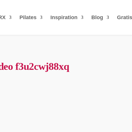
RX
Pilates
Inspiration
Blog
Grati
ideo f3u2cwj88xq