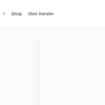
s
Shop
Über Kerstin
Mach mit! Mini-Workout
für zwischendurch