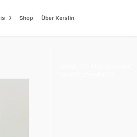
is
Shop
Über Kerstin
Mach mit! Mini-Workout
für zwischendurch