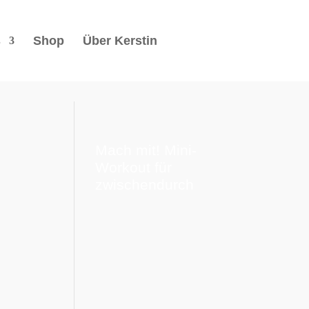
s
Shop
Über Kerstin
Mach mit! Mini-
Workout für
zwischendurch