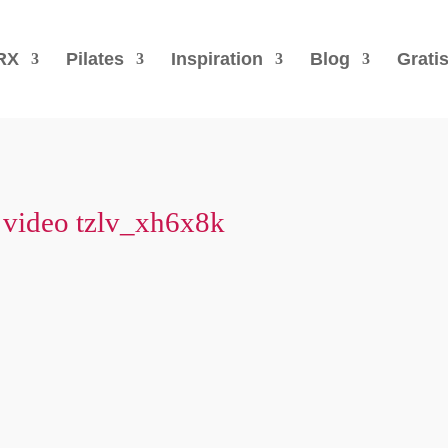
RX
Pilates
Inspiration
Blog
Grati
 video tzlv_xh6x8k