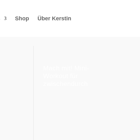
s
Shop
Über Kerstin
Mach mit! Mini-
Workout für
zwischendurch