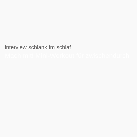
interview-schlank-im-schlaf
Mach mit! Mini-Workout für zwischendurch