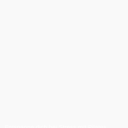
Entspanne dich bei Stress mit Pilates