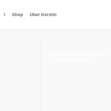
s
Shop
Über Kerstin
Mach mit! Mini-Workout
für zwischendurch