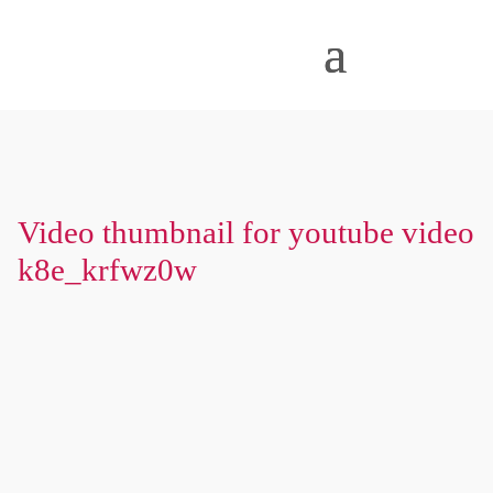
Video thumbnail for youtube video
k8e_krfwz0w