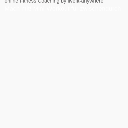
online Fitness Coaching by livefit-anywhere
Mach mit! Mini-Workout für zwischendurch