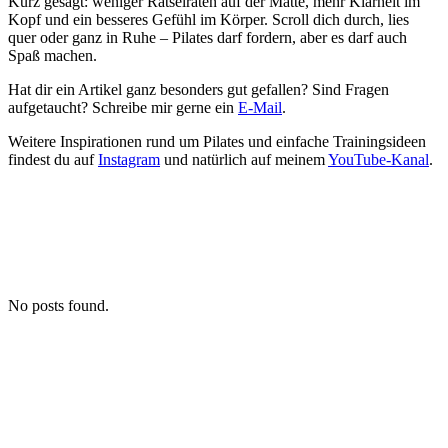
Kurz gesagt: weniger Rätselraten auf der Matte, mehr Klarheit im
Kopf und ein besseres Gefühl im Körper. Scroll dich durch, lies
quer oder ganz in Ruhe – Pilates darf fordern, aber es darf auch
Spaß machen.
Hat dir ein Artikel ganz besonders gut gefallen? Sind Fragen
aufgetaucht? Schreibe mir gerne ein
E-Mail
.
Weitere Inspirationen rund um Pilates und einfache Trainingsideen
findest du auf
Instagram
und natürlich auf meinem
YouTube-Kanal
.
No posts found.
Verpasse nie meine Healthy
News!
Trage dich ein für meinen kostenfreien Newsletter und