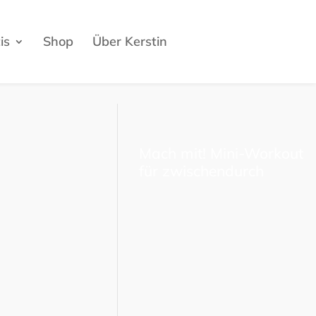
is
Shop
Über Kerstin
Mach mit! Mini-Workout
für zwischendurch