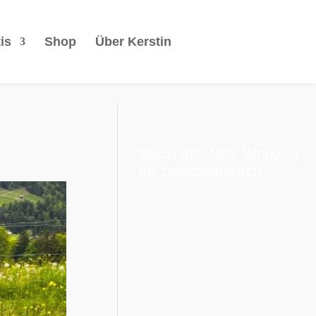
is
Shop
Über Kerstin
Mach mit! Mini-Workout
für zwischendurch