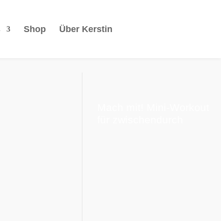
s
Shop
Über Kerstin
Mach mit! Mini-Workout
für zwischendurch