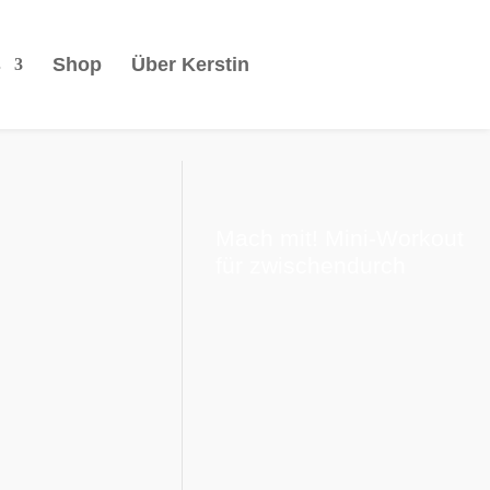
s
Shop
Über Kerstin
Mach mit! Mini-Workout
für zwischendurch