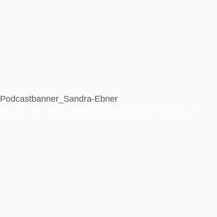
Podcastbanner_Sandra-Ebner
Mach mit! Mini-Workout für zwischendurch