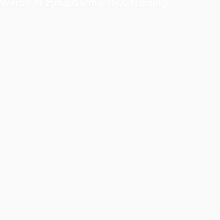
Werde fit zuhause mit TRX Training