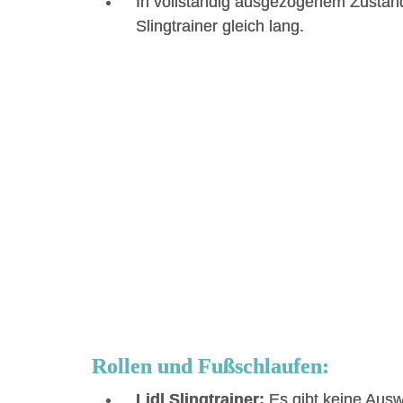
In vollständig ausgezogenem Zustand
Slingtrainer gleich lang.
Rollen und Fußschlaufen:
Lidl Slingtrainer:
Es gibt keine Ausw