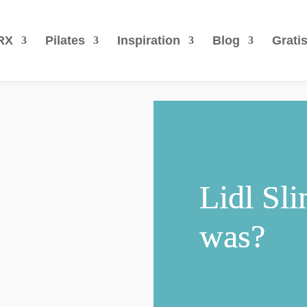
RX
Pilates
Inspiration
Blog
Grati
Lidl Sli
was?