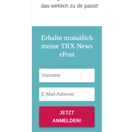
das wirklich zu dir passt!
Erhalte monatlich
meine TRX News
ePost
JETZT
ANMELDEN!