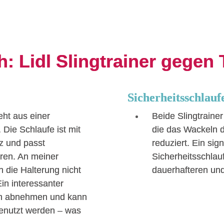
h: Lidl Slingtrainer gegen
Sicherheitsschlauf
ht aus einer
Beide Slingtraine
 Die Schlaufe ist mit
die das Wackeln d
z und passt
reduziert. Ein sig
üren. An meiner
Sicherheitsschlau
h die Halterung nicht
dauerhafteren und
Ein interessanter
ich abnehmen und kann
 genutzt werden – was