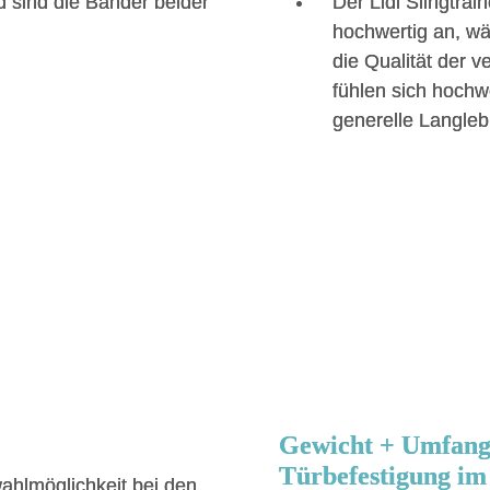
 sind die Bänder beider
Der Lidl Slingtrai
hochwertig an, w
die Qualität der v
fühlen sich hochwe
generelle Langlebi
Gewicht + Umfang 
Türbefestigung im
ahlmöglichkeit bei den