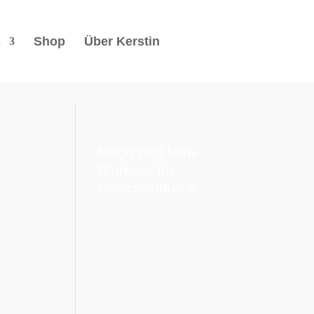
s
Shop
Über Kerstin
Mach mit! Mini-
Workout für
zwischendurch