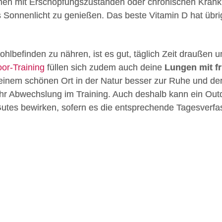
schen mit Erschöpfungszuständen oder chronischen Krank
 Sonnenlicht zu genießen. Das beste Vitamin D hat übri
hlbefinden zu nähren, ist es gut, täglich Zeit draußen u
or-Training
füllen sich zudem auch deine
Lungen mit f
nem schönen Ort in der Natur besser zur Ruhe und de
ehr Abwechslung im Training. Auch deshalb kann ein Out
 Gutes bewirken, sofern es die entsprechende Tagesverf