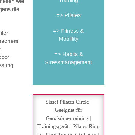
Training
heiten wie
gens die
=> Pilates
=> Fitness &
nter
Mobillity
rischem
r
=> Habits &
door-
Stressmanagement
assung
Sissel Pilates Circle |
Geeignet für
Ganzkörpertraining |
Trainingsgerät | Pilates Ring
für Core Training Zuhause |