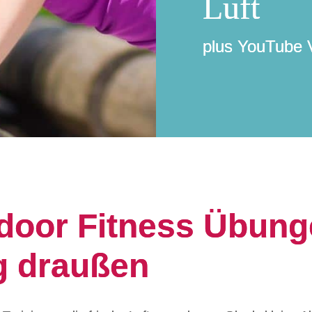
Luft
plus YouTube V
tdoor Fitness Übun
ng draußen