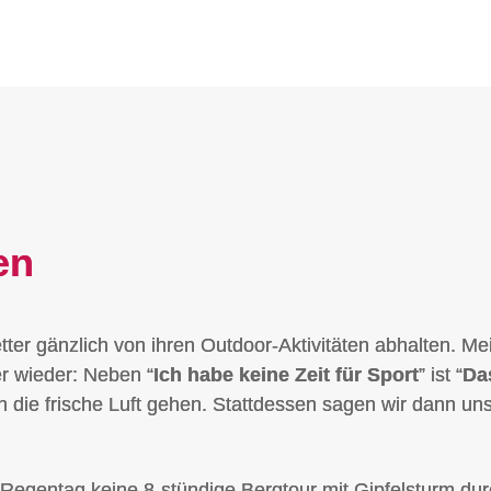
en
ter gänzlich von ihren Outdoor-Aktivitäten abhalten. Me
r wieder: Neben “
Ich habe keine Zeit für Sport
” ist “
Da
die frische Luft gehen. Stattdessen sagen wir dann uns
nem Regentag keine 8-stündige Bergtour mit Gipfelsturm d