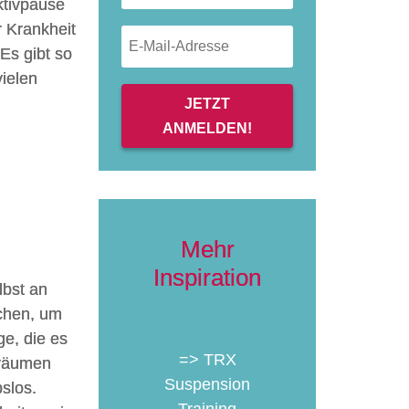
Aktivpause
 Krankheit
 Es gibt so
vielen
JETZT
ANMELDEN!
Mehr
Inspiration
lbst an
uchen, um
ge, die es
=> TRX
nräumen
Suspension
slos.