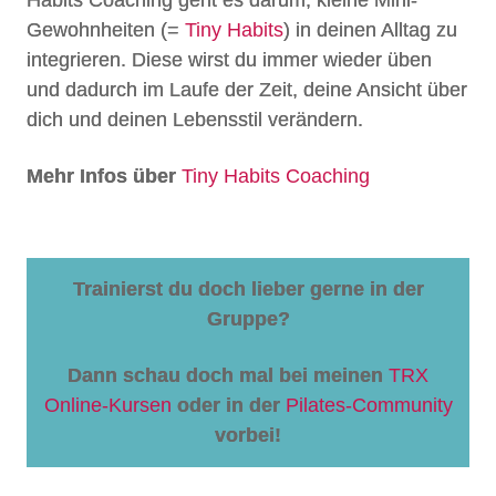
Habits Coaching geht es darum, kleine Mini-
Gewohnheiten (=
Tiny Habits
) in deinen Alltag zu
integrieren. Diese wirst du immer wieder üben
und dadurch im Laufe der Zeit, deine Ansicht über
dich und deinen Lebensstil verändern.
Mehr Infos über
Tiny Habits Coaching
Trainierst du doch lieber gerne in der
Gruppe?
Dann schau doch mal bei meinen
TRX
Online-Kursen
oder in der
Pilates-Community
vorbei!