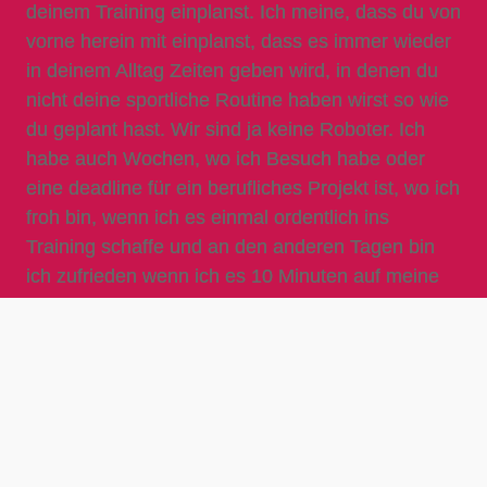
deinem Training einplanst. Ich meine, dass du von
vorne herein mit einplanst, dass es immer wieder
in deinem Alltag Zeiten geben wird, in denen du
nicht deine sportliche Routine haben wirst so wie
du geplant hast. Wir sind ja keine Roboter. Ich
habe auch Wochen, wo ich Besuch habe oder
eine deadline für ein berufliches Projekt ist, wo ich
froh bin, wenn ich es einmal ordentlich ins
Training schaffe und an den anderen Tagen bin
ich zufrieden wenn ich es 10 Minuten auf meine
Faszienrolle am Abend schaffe. Manchmal MUSS
man einfach Dinge aufschieben, das ist klar.
Bei einer meiner Kundinnen ist jedes Jahr im
Januar im Job die Hölle los und das wissen wir,
dann trainieren wir statt sonst wie gewöhnlich
dreimal pro Woche entweder nur einmal oder